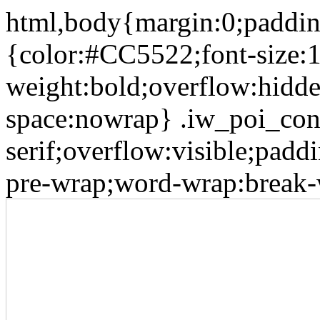
html,body{margin:0;padding
{color:#CC5522;font-size:1
weight:bold;overflow:hidde
space:nowrap} .iw_poi_cont
serif;overflow:visible;pad
pre-wrap;word-wrap:break