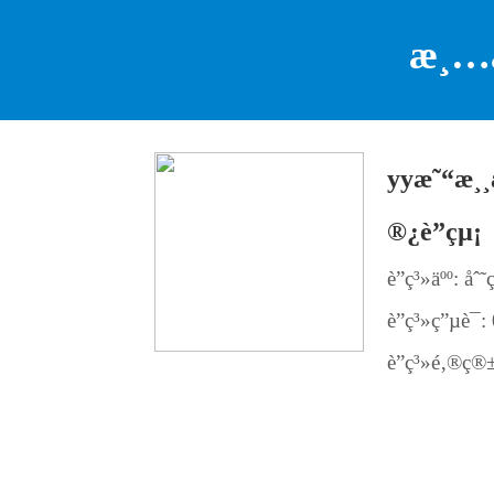
æ¸…
yyæ˜“æ¸¸
®¿è”çµ¡
è”ç³»äºº: å
è”ç³»ç”µè¯
è”ç³»é‚®ç®