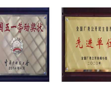


2012年度合肥市品牌示范企业
国家