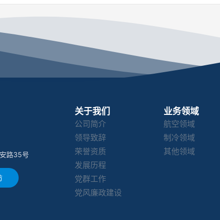
关于我们
业务领域
公司简介
航空领域
领导致辞
制冷领域
荣誉资质
其他领域
安路35号
发展历程
访
党群工作
党风廉政建设