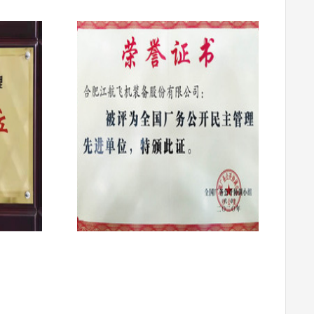
科学进步奖
国家科学进步奖