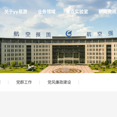
关于yy易游
业务领域
重点实验室
新闻资讯
程
党群工作
党风廉政建设